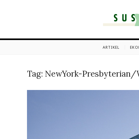
Skip
to
content
SUSTA
SUSTAINABLELI – O
ARTIKEL
EKO
Tag:
NewYork-Presbyterian/​W