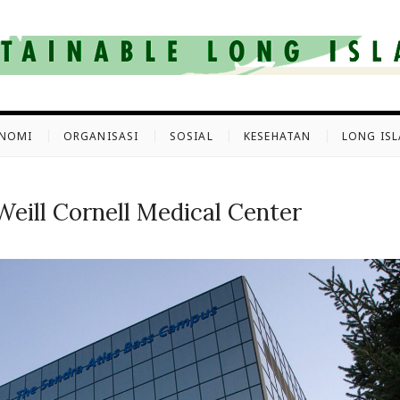
INABLELI
RGANISASI PUBLIC UNTUK EKONOMI, SOSIAL, KESEHATAN DI LONG ISL
NOMI
ORGANISASI
SOSIAL
KESEHATAN
LONG IS
eill Cornell Medical Center